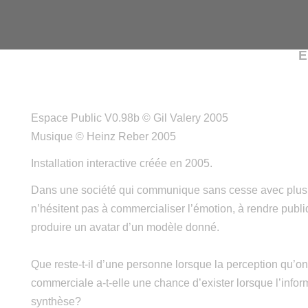
E
Espace Public V0.98b © Gil Valery 2005
Musique ©
Heinz Reber
2005
Installation interactive créée en 2005.
Dans une société qui communique sans cesse avec plus 
n’hésitent pas à commercialiser l’émotion, à rendre publiq
produire un avatar d’un modèle donné.
Que reste-t-il d’une personne lorsque la perception qu’o
commerciale a-t-elle une chance d’exister lorsque l’informa
synthèse?