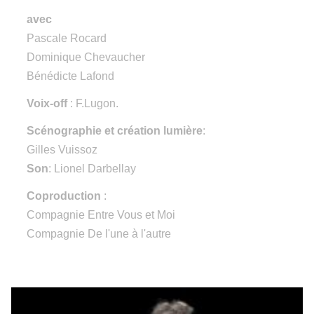
avec
Pascale Rocard
Dominique Chevaucher
Bénédicte Lafond
Voix-off
: F.Lugon.
Scénographie et création lumière
:
Gilles Vuissoz
Son
: Lionel Darbellay
Coproduction
:
Compagnie Entre Vous et Moi
Compagnie De l'une à l'autre